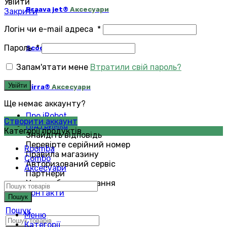
Увійти
Braava jet®
Аксесуари
Закрити
Логін чи e-mail адреса
*
Пароль
*
Scooba®
Аксесуари
Запам'ятати мене
Втратили свій пароль?
Увійти
Mirra®
Аксесуари
Ще немає аккаунту?
Про iRobot
Створити аккаунт
Підтримка
Категорії продуктів
Знайдіть відповідь
Перевірте серійний номер
Roomba
Правила магазину
Combo
Авторизований сервіс
Аксесуари
Партнери
Умови обслуговування
Контакти
Пошук
Пошук
Меню
Категорії