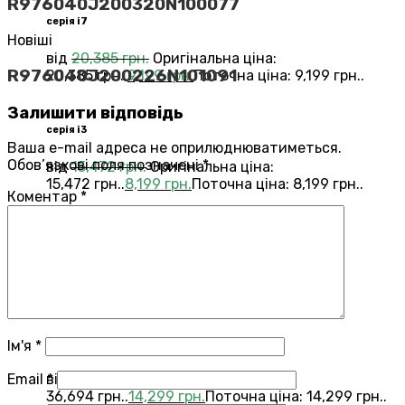
R976040J200320N100077
серія i7
Новіші
від
20,385
грн.
Оригінальна ціна:
R976040J200226N101091
20,385 грн..
9,199
грн.
Поточна ціна: 9,199 грн..
Залишити відповідь
серія i3
Ваша e-mail адреса не оприлюднюватиметься.
Обов’язкові поля позначені
*
від
15,472
грн.
Оригінальна ціна:
15,472 грн..
8,199
грн.
Поточна ціна: 8,199 грн..
Коментар
*
Переглянути всі Roomba®
Combo®
Vacuums and Mops
бестелер
combo j7
Ім'я
*
Email
*
від
36,694
грн.
Оригінальна ціна:
36,694 грн..
14,299
грн.
Поточна ціна: 14,299 грн..