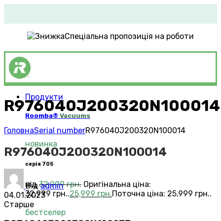
Спеціальна пропозиція на роботи
Продукти
R976040J200320N100014
Roomba®
Vacuums
Головна
Serial number
R976040J200320N100014
новинка
R976040J200320N100014
серія 705
від
32,999
грн.
Оригінальна ціна:
Від
admin
32,999 грн..
25,999
грн.
Поточна ціна: 25,999 грн..
04.01.2023
Старше
бестселер