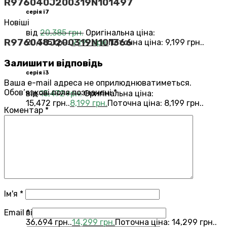
R976040J200319N101497
серія i7
Новіші
від
20,385
грн.
Оригінальна ціна:
R976040J200319N101366
20,385 грн..
9,199
грн.
Поточна ціна: 9,199 грн..
Залишити відповідь
серія i3
Ваша e-mail адреса не оприлюднюватиметься.
Обов’язкові поля позначені
*
від
15,472
грн.
Оригінальна ціна:
15,472 грн..
8,199
грн.
Поточна ціна: 8,199 грн..
Коментар
*
Переглянути всі Roomba®
Combo®
Vacuums and Mops
бестелер
combo j7
Ім'я
*
Email
*
від
36,694
грн.
Оригінальна ціна:
36,694 грн..
14,299
грн.
Поточна ціна: 14,299 грн..