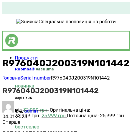
Спеціальна пропозиція на роботи
Продукти
R976040J200319N101442
Roomba®
Vacuums
Головна
Serial number
R976040J200319N101442
новинка
R976040J200319N101442
серія 705
від
32,999
грн.
Оригінальна ціна:
Від
admin
32,999 грн..
25,999
грн.
Поточна ціна: 25,999 грн..
04.01.2023
Старше
бестселер