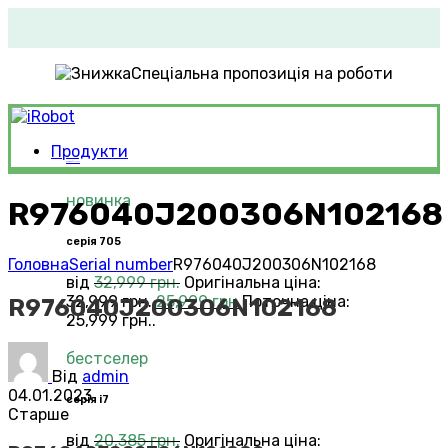
Спеціальна пропозиція на роботи
Продукти
Roomba®
Vacuums
новинка
R976040J200306N102168
серія 705
Головна
Serial number
R976040J200306N102168
від
32,999
грн.
Оригінальна ціна:
32,999 грн..
25,999
грн.
Поточна ціна:
R976040J200306N102168
25,999 грн..
бестселер
Від
admin
04.01.2023
серія i7
Старше
від
20,385
грн.
Оригінальна ціна: