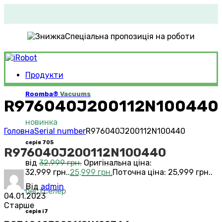
Спеціальна пропозиція на роботи
Продукти
Roomba®
Vacuums
R976040J200112N100440
новинка
Головна
Serial number
R976040J200112N100440
серія 705
R976040J200112N100440
від
32,999
грн.
Оригінальна ціна:
32,999 грн..
25,999
грн.
Поточна ціна: 25,999 грн..
Від
admin
бестселер
04.01.2023
Старше
серія i7