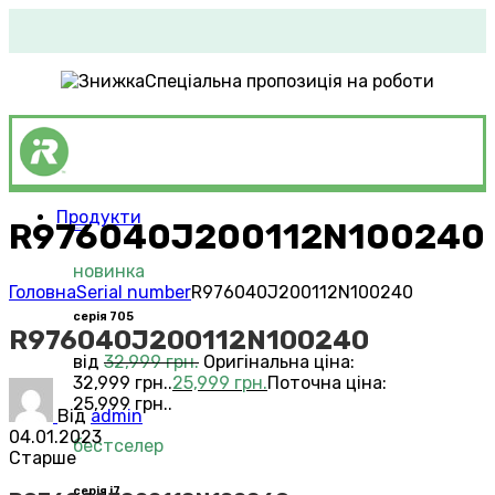
Спеціальна пропозиція на роботи
Продукти
R976040J200112N100240
Roomba®
Vacuums
новинка
Головна
Serial number
R976040J200112N100240
серія 705
R976040J200112N100240
від
32,999
грн.
Оригінальна ціна:
32,999 грн..
25,999
грн.
Поточна ціна:
25,999 грн..
Від
admin
04.01.2023
бестселер
Старше
серія i7