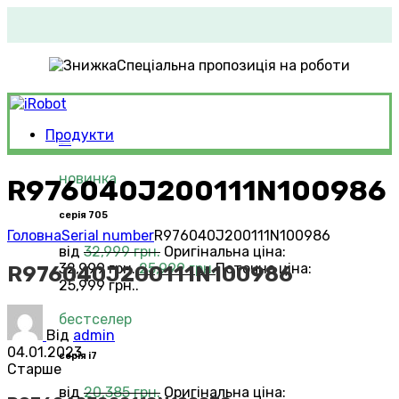
Спеціальна пропозиція на роботи
Продукти
Roomba®
Vacuums
новинка
R976040J200111N100986
серія 705
Головна
Serial number
R976040J200111N100986
від
32,999
грн.
Оригінальна ціна:
32,999 грн..
25,999
грн.
Поточна ціна:
R976040J200111N100986
25,999 грн..
бестселер
Від
admin
04.01.2023
серія i7
Старше
від
20,385
грн.
Оригінальна ціна: