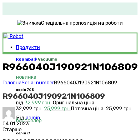
Спеціальна пропозиція на роботи
Продукти
Roomba®
Vacuums
R966040J190921N106809
новинка
Головна
Serial number
R966040J190921N106809
серія 705
R966040J190921N106809
від
32,999
грн.
Оригінальна ціна:
32,999 грн..
25,999
грн.
Поточна ціна: 25,999 грн..
Від
admin
бестселер
04.01.2023
Старше
серія i7