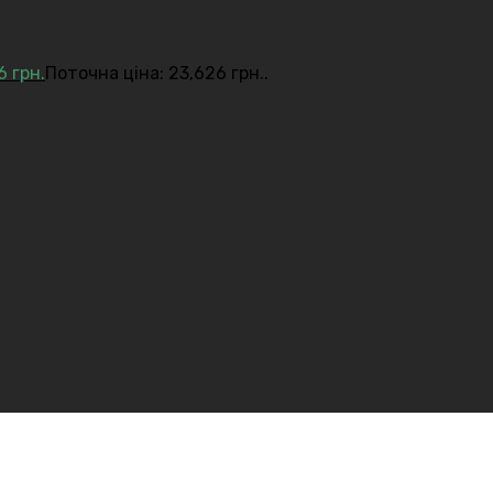
26
грн.
Поточна ціна: 23,626 грн..