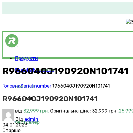
Продукти
R966040J190920N101741
Roomba®
Vacuums
Головна
Serial number
R966040J190920N101741
новинка
R966040J190920N101741
серія 705
від
32,999
грн.
Оригінальна ціна: 32,999 грн..
25,99
Від
admin
бестселер
04.01.2023
Старше