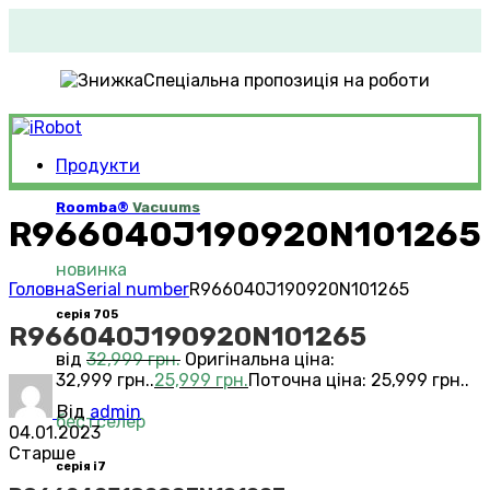
Спеціальна пропозиція на роботи
Продукти
Roomba®
Vacuums
R966040J190920N101265
новинка
Головна
Serial number
R966040J190920N101265
серія 705
R966040J190920N101265
від
32,999
грн.
Оригінальна ціна:
32,999 грн..
25,999
грн.
Поточна ціна: 25,999 грн..
Від
admin
бестселер
04.01.2023
Старше
серія i7