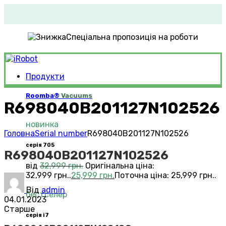
Спеціальна пропозиція на роботи
Продукти
Roomba®
Vacuums
R698040B201127N102526
новинка
Головна
Serial number
R698040B201127N102526
серія 705
R698040B201127N102526
від
32,999
грн.
Оригінальна ціна:
32,999 грн..
25,999
грн.
Поточна ціна: 25,999 грн..
Від
admin
бестселер
04.01.2023
Старше
серія i7