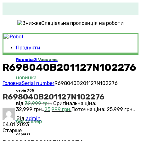
Спеціальна пропозиція на роботи
Продукти
Roomba®
Vacuums
R698040B201127N102276
новинка
Головна
Serial number
R698040B201127N102276
серія 705
R698040B201127N102276
від
32,999
грн.
Оригінальна ціна:
32,999 грн..
25,999
грн.
Поточна ціна: 25,999 грн..
Від
admin
бестселер
04.01.2023
Старше
серія i7