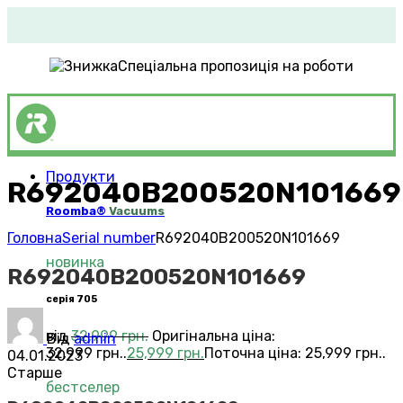
Спеціальна пропозиція на роботи
Продукти
R692040B200520N101669
Roomba®
Vacuums
Головна
Serial number
R692040B200520N101669
новинка
R692040B200520N101669
серія 705
від
32,999
грн.
Оригінальна ціна:
Від
admin
32,999 грн..
25,999
грн.
Поточна ціна: 25,999 грн..
04.01.2023
Старше
бестселер