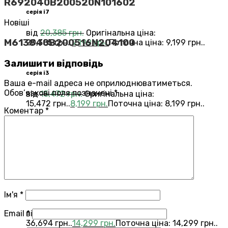
R692040B200520N101602
серія i7
Новіші
від
20,385
грн.
Оригінальна ціна:
M613840B200516N204100
20,385 грн..
9,199
грн.
Поточна ціна: 9,199 грн..
Залишити відповідь
серія i3
Ваша e-mail адреса не оприлюднюватиметься.
Обов’язкові поля позначені
*
від
15,472
грн.
Оригінальна ціна:
15,472 грн..
8,199
грн.
Поточна ціна: 8,199 грн..
Коментар
*
Переглянути всі Roomba®
Combo®
Vacuums and Mops
бестелер
combo j7
Ім'я
*
Email
*
від
36,694
грн.
Оригінальна ціна:
36,694 грн..
14,299
грн.
Поточна ціна: 14,299 грн..