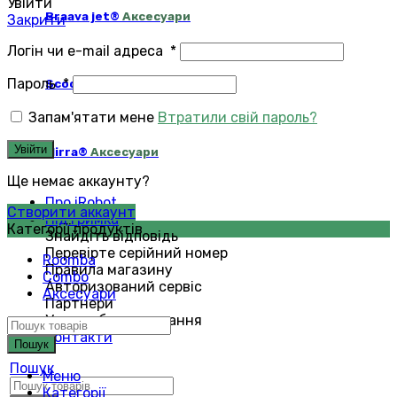
Увійти
Braava jet®
Аксесуари
Закрити
Логін чи e-mail адреса
*
Пароль
*
Scooba®
Аксесуари
Запам'ятати мене
Втратили свій пароль?
Увійти
Mirra®
Аксесуари
Ще немає аккаунту?
Про iRobot
Створити аккаунт
Підтримка
Категорії продуктів
Знайдіть відповідь
Перевірте серійний номер
Roomba
Правила магазину
Combo
Авторизований сервіс
Аксесуари
Партнери
Умови обслуговування
Контакти
Пошук
Пошук
Меню
Категорії