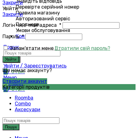
Знайдіть відповідь
Закрити
Перевірте серійний номер
Увійти
Правила магазину
Закрити
Авторизований сервіс
Партнери
Логін чи e-mail адреса
*
Умови обслуговування
Контакти
Пароль
*
Пошук
Запам'ятати мене
Втратили свій пароль?
Увійти
Пошук
Увійти / Зареєструватись
Ще немає аккаунту?
0
/
0
грн.
Меню
Створити аккаунт
Категорії продуктів
0
/
0
грн.
Roomba
Combo
Аксесуари
Пошук