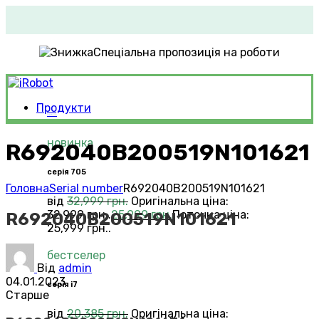
Спеціальна пропозиція на роботи
Продукти
Roomba®
Vacuums
новинка
R692040B200519N101621
серія 705
Головна
Serial number
R692040B200519N101621
від
32,999
грн.
Оригінальна ціна:
32,999 грн..
25,999
грн.
Поточна ціна:
R692040B200519N101621
25,999 грн..
бестселер
Від
admin
04.01.2023
серія i7
Старше
від
20,385
грн.
Оригінальна ціна: