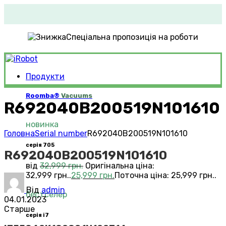
Спеціальна пропозиція на роботи
Продукти
Roomba®
Vacuums
R692040B200519N101610
новинка
Головна
Serial number
R692040B200519N101610
серія 705
R692040B200519N101610
від
32,999
грн.
Оригінальна ціна:
32,999 грн..
25,999
грн.
Поточна ціна: 25,999 грн..
Від
admin
бестселер
04.01.2023
Старше
серія i7