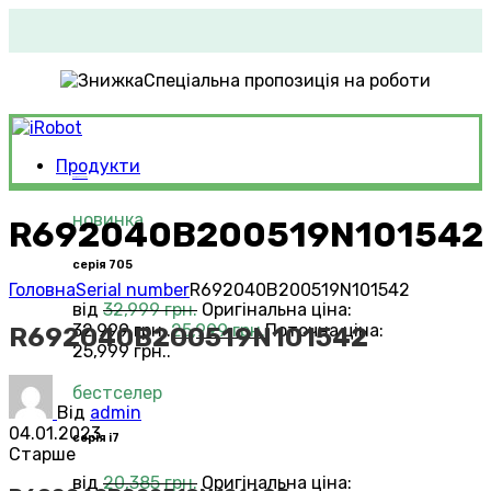
Спеціальна пропозиція на роботи
Продукти
Roomba®
Vacuums
новинка
R692040B200519N101542
серія 705
Головна
Serial number
R692040B200519N101542
від
32,999
грн.
Оригінальна ціна:
32,999 грн..
25,999
грн.
Поточна ціна:
R692040B200519N101542
25,999 грн..
бестселер
Від
admin
04.01.2023
серія i7
Старше
від
20,385
грн.
Оригінальна ціна: