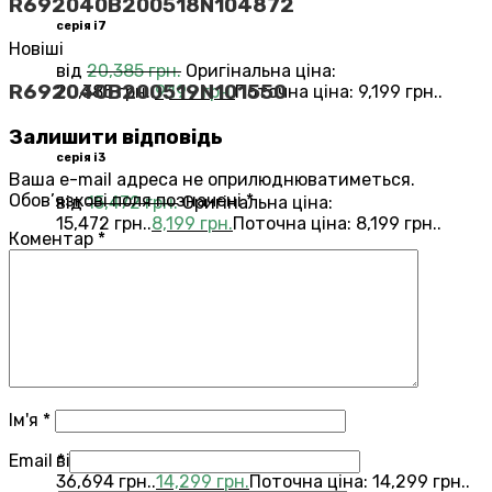
R692040B200518N104872
серія i7
Новіші
від
20,385
грн.
Оригінальна ціна:
R692040B200519N101550
20,385 грн..
9,199
грн.
Поточна ціна: 9,199 грн..
Залишити відповідь
серія i3
Ваша e-mail адреса не оприлюднюватиметься.
Обов’язкові поля позначені
*
від
15,472
грн.
Оригінальна ціна:
15,472 грн..
8,199
грн.
Поточна ціна: 8,199 грн..
Коментар
*
Переглянути всі Roomba®
Combo®
Vacuums and Mops
бестелер
combo j7
Ім'я
*
Email
*
від
36,694
грн.
Оригінальна ціна:
36,694 грн..
14,299
грн.
Поточна ціна: 14,299 грн..