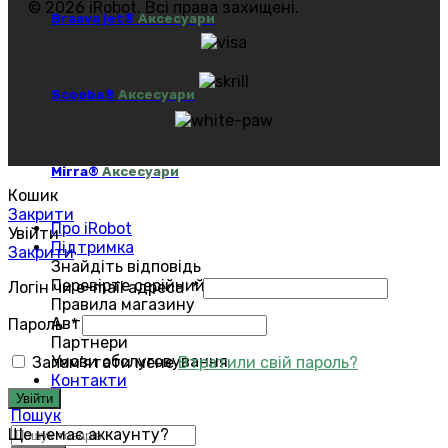
© 2026 iRobot. Всі права захищені.
Braava jet®
Аксесуари
Scooba®
Аксесуари
Mirra®
Аксесуари
Кошик
Закрити
Про iRobot
Увійти
Підтримка
Закрити
Знайдіть відповідь
Перевірте серійний номер
Логін чи e-mail адреса
*
Правила магазину
Авторизований сервіс
Пароль
*
Партнери
Умови обслуговування
Запам'ятати мене
Втратили свій пароль?
Контакти
Увійти
Пошук
Ще немає аккаунту?