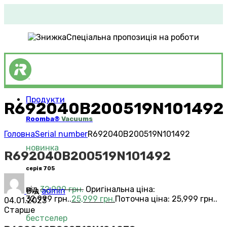
Спеціальна пропозиція на роботи
Продукти
R692040B200519N101492
Roomba®
Vacuums
Головна
Serial number
R692040B200519N101492
новинка
R692040B200519N101492
серія 705
від
32,999
грн.
Оригінальна ціна:
Від
admin
32,999 грн..
25,999
грн.
Поточна ціна: 25,999 грн..
04.01.2023
Старше
бестселер