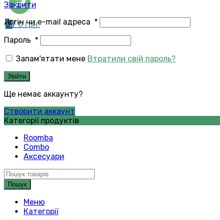
Закрити
Логін чи e-mail адреса
*
0
/
0
грн.
Пароль
*
Запам'ятати мене
Втратили свій пароль?
Увійти
Ще немає аккаунту?
Створити аккаунт
Категорії продуктів
Roomba
Combo
Аксесуари
Пошук
Меню
Категорії