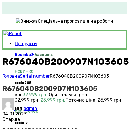
Спеціальна пропозиція на роботи
Продукти
Roomba®
Vacuums
R676040B200907N103605
новинка
Головна
Serial number
R676040B200907N103605
серія 705
R676040B200907N103605
від
32,999
грн.
Оригінальна ціна:
32,999 грн..
25,999
грн.
Поточна ціна: 25,999 грн..
Від
admin
бестселер
04.01.2023
Старше
серія i7