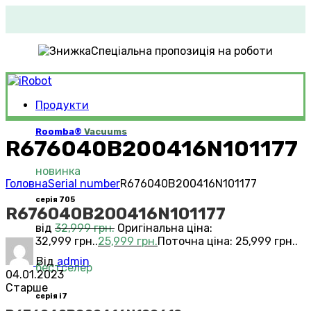
Спеціальна пропозиція на роботи
Продукти
Roomba®
Vacuums
R676040B200416N101177
новинка
Головна
Serial number
R676040B200416N101177
серія 705
R676040B200416N101177
від
32,999
грн.
Оригінальна ціна:
32,999 грн..
25,999
грн.
Поточна ціна: 25,999 грн..
Від
admin
бестселер
04.01.2023
Старше
серія i7