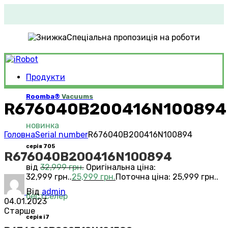
Спеціальна пропозиція на роботи
Продукти
Roomba®
Vacuums
R676040B200416N100894
новинка
Головна
Serial number
R676040B200416N100894
серія 705
R676040B200416N100894
від
32,999
грн.
Оригінальна ціна:
32,999 грн..
25,999
грн.
Поточна ціна: 25,999 грн..
Від
admin
бестселер
04.01.2023
Старше
серія i7