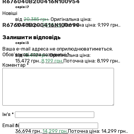
R676040B200416N100954
серія i7
Новіші
від
20,385
грн.
Оригінальна ціна:
R676040B200416N100690
20,385 грн..
9,199
грн.
Поточна ціна: 9,199 грн..
Залишити відповідь
серія i3
Ваша e-mail адреса не оприлюднюватиметься.
Обов’язкові поля позначені
*
від
15,472
грн.
Оригінальна ціна:
15,472 грн..
8,199
грн.
Поточна ціна: 8,199 грн..
Коментар
*
Переглянути всі Roomba®
Combo®
Vacuums and Mops
бестелер
combo j7
Ім'я
*
Email
*
від
36,694
грн.
Оригінальна ціна:
36,694 грн..
14,299
грн.
Поточна ціна: 14,299 грн..