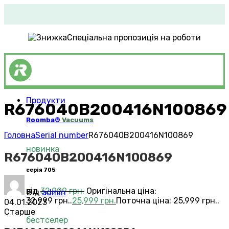
Спеціальна пропозиція на роботи
Продукти
R676040B200416N100869
Roomba®
Vacuums
Головна
Serial number
R676040B200416N100869
новинка
R676040B200416N100869
серія 705
від
32,999
грн.
Оригінальна ціна:
Від
admin
32,999 грн..
25,999
грн.
Поточна ціна: 25,999 грн..
04.01.2023
Старше
бестселер