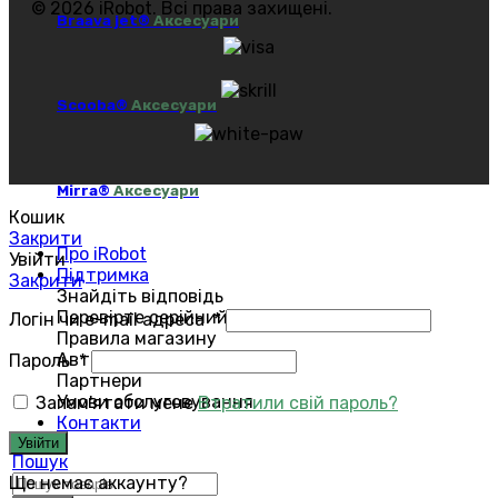
© 2026 iRobot. Всі права захищені.
Braava jet®
Аксесуари
Scooba®
Аксесуари
Mirra®
Аксесуари
Кошик
Закрити
Про iRobot
Увійти
Підтримка
Закрити
Знайдіть відповідь
Перевірте серійний номер
Логін чи e-mail адреса
*
Правила магазину
Авторизований сервіс
Пароль
*
Партнери
Умови обслуговування
Запам'ятати мене
Втратили свій пароль?
Контакти
Увійти
Пошук
Ще немає аккаунту?