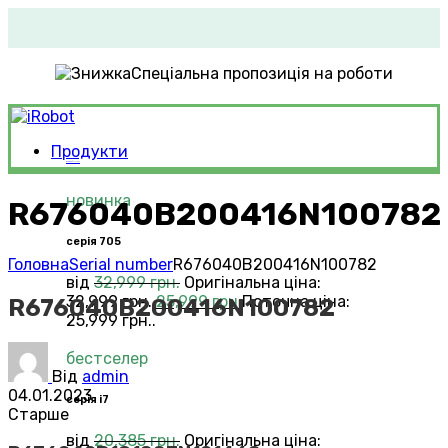
Спеціальна пропозиція на роботи
Продукти
Roomba®
Vacuums
новинка
R676040B200416N100782
серія 705
Головна
Serial number
R676040B200416N100782
від
32,999
грн.
Оригінальна ціна:
32,999 грн..
25,999
грн.
Поточна ціна:
R676040B200416N100782
25,999 грн..
бестселер
Від
admin
04.01.2023
серія i7
Старше
від
20,385
грн.
Оригінальна ціна: