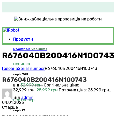
Спеціальна пропозиція на роботи
Продукти
Roomba®
Vacuums
R676040B200416N100743
новинка
Головна
Serial number
R676040B200416N100743
серія 705
R676040B200416N100743
від
32,999
грн.
Оригінальна ціна:
32,999 грн..
25,999
грн.
Поточна ціна: 25,999 грн..
Від
admin
бестселер
04.01.2023
Старше
серія i7