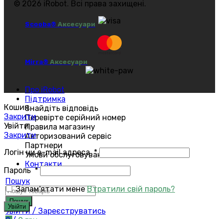
© 2026 iRobot. Всі права захищені.
Scooba®
Аксесуари
Mirra®
Аксесуари
Про iRobot
Підтримка
Кошик
Знайдіть відповідь
Закрити
Перевірте серійний номер
Увійти
Правила магазину
Закрити
Авторизований сервіс
Партнери
Логін чи e-mail адреса
*
Умови обслуговування
Контакти
Пароль
*
Пошук
Запам'ятати мене
Втратили свій пароль?
Пошук
Увійти
Увійти / Зареєструватись