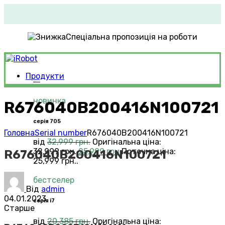
Спеціальна пропозиція на роботи
Продукти
Roomba®
Vacuums
новинка
R676040B200416N100721
серія 705
Головна
Serial number
R676040B200416N100721
від
32,999
грн.
Оригінальна ціна:
32,999 грн..
25,999
грн.
Поточна ціна:
R676040B200416N100721
25,999 грн..
бестселер
Від
admin
04.01.2023
серія i7
Старше
від
20,385
грн.
Оригінальна ціна: