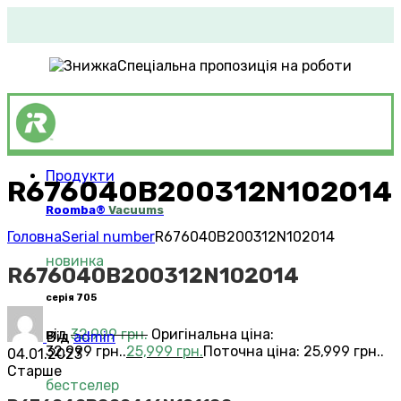
Спеціальна пропозиція на роботи
Продукти
R676040B200312N102014
Roomba®
Vacuums
Головна
Serial number
R676040B200312N102014
новинка
R676040B200312N102014
серія 705
від
32,999
грн.
Оригінальна ціна:
Від
admin
32,999 грн..
25,999
грн.
Поточна ціна: 25,999 грн..
04.01.2023
Старше
бестселер