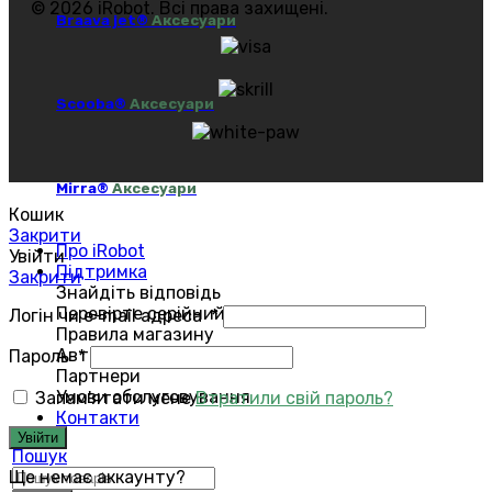
© 2026 iRobot. Всі права захищені.
Braava jet®
Аксесуари
Scooba®
Аксесуари
Mirra®
Аксесуари
Кошик
Закрити
Про iRobot
Увійти
Підтримка
Закрити
Знайдіть відповідь
Перевірте серійний номер
Логін чи e-mail адреса
*
Правила магазину
Авторизований сервіс
Пароль
*
Партнери
Умови обслуговування
Запам'ятати мене
Втратили свій пароль?
Контакти
Увійти
Пошук
Ще немає аккаунту?