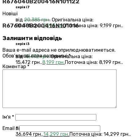
R676040B200416N101122
серія i7
Новіші
від
20,385
грн.
Оригінальна ціна:
R676040B200416N101016
20,385 грн..
9,199
грн.
Поточна ціна: 9,199 грн..
Залишити відповідь
серія i3
Ваша e-mail адреса не оприлюднюватиметься.
Обов’язкові поля позначені
*
від
15,472
грн.
Оригінальна ціна:
15,472 грн..
8,199
грн.
Поточна ціна: 8,199 грн..
Коментар
*
Переглянути всі Roomba®
Combo®
Vacuums and Mops
бестелер
combo j7
Ім'я
*
Email
*
від
36,694
грн.
Оригінальна ціна:
36,694 грн..
14,299
грн.
Поточна ціна: 14,299 грн..