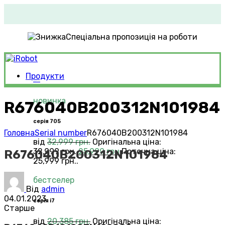
Спеціальна пропозиція на роботи
Продукти
Roomba®
Vacuums
новинка
R676040B200312N101984
серія 705
Головна
Serial number
R676040B200312N101984
від
32,999
грн.
Оригінальна ціна:
32,999 грн..
25,999
грн.
Поточна ціна:
R676040B200312N101984
25,999 грн..
бестселер
Від
admin
04.01.2023
серія i7
Старше
від
20,385
грн.
Оригінальна ціна: