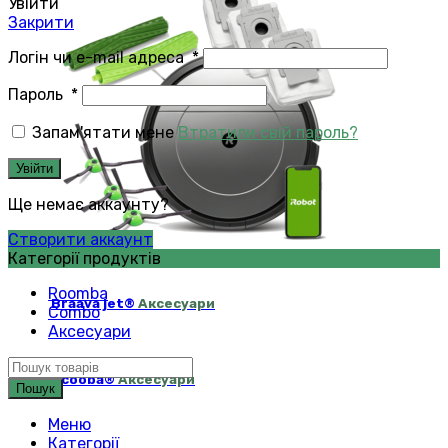
Увійти
Закрити
Логін чи e-mail адреса
*
Пароль
*
Запам'ятати мене
Втратили свій пароль?
Увійти
Ще немає аккаунту?
Створити аккаунт
Категорії продуктів
Roomba
Braava jet®
Аксесуари
Combo
Аксесуари
Scooba®
Аксесуари
Пошук
Меню
Категорії