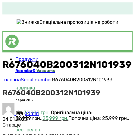
Спеціальна пропозиція на роботи
Продукти
R676040B200312N101939
Roomba®
Vacuums
Головна
Serial number
R676040B200312N101939
новинка
R676040B200312N101939
серія 705
від
32,999
грн.
Оригінальна ціна:
Від
admin
32,999 грн..
25,999
грн.
Поточна ціна: 25,999 грн..
04.01.2023
Старше
бестселер