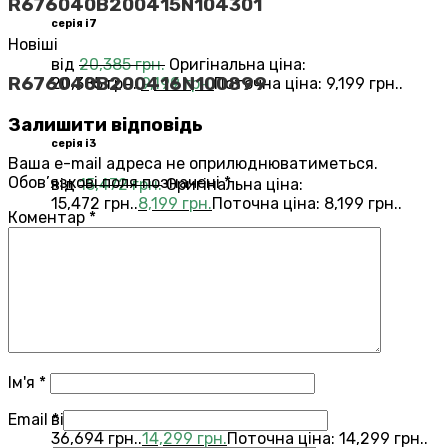
R676040B200415N104301
серія i7
Новіші
від
20,385
грн.
Оригінальна ціна:
R676040B200416N100899
20,385 грн..
9,199
грн.
Поточна ціна: 9,199 грн..
Залишити відповідь
серія i3
Ваша e-mail адреса не оприлюднюватиметься.
Обов’язкові поля позначені
*
від
15,472
грн.
Оригінальна ціна:
15,472 грн..
8,199
грн.
Поточна ціна: 8,199 грн..
Коментар
*
Переглянути всі Roomba®
Combo®
Vacuums and Mops
бестелер
combo j7
Ім'я
*
Email
*
від
36,694
грн.
Оригінальна ціна:
36,694 грн..
14,299
грн.
Поточна ціна: 14,299 грн..