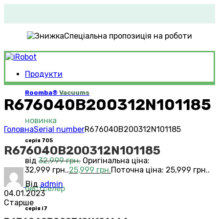
Спеціальна пропозиція на роботи
Продукти
Roomba®
Vacuums
R676040B200312N101185
новинка
Головна
Serial number
R676040B200312N101185
серія 705
R676040B200312N101185
від
32,999
грн.
Оригінальна ціна:
32,999 грн..
25,999
грн.
Поточна ціна: 25,999 грн..
Від
admin
бестселер
04.01.2023
Старше
серія i7