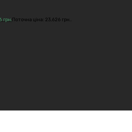
26
грн.
Поточна ціна: 23,626 грн..