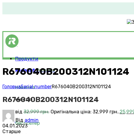
Продукти
R676040B200312N101124
Roomba®
Vacuums
Головна
Serial number
R676040B200312N101124
новинка
R676040B200312N101124
серія 705
від
32,999
грн.
Оригінальна ціна: 32,999 грн..
25,99
Від
admin
бестселер
04.01.2023
Старше