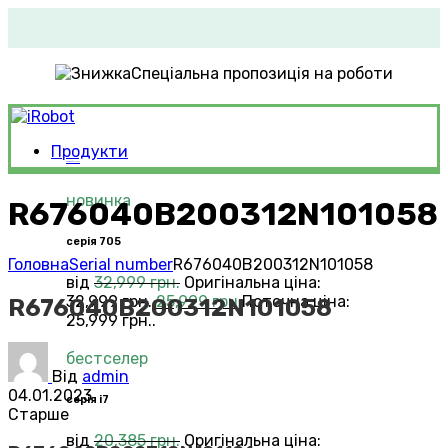
Спеціальна пропозиція на роботи
Продукти
Roomba®
Vacuums
новинка
R676040B200312N101058
серія 705
Головна
Serial number
R676040B200312N101058
від
32,999
грн.
Оригінальна ціна:
32,999 грн..
25,999
грн.
Поточна ціна:
R676040B200312N101058
25,999 грн..
бестселер
Від
admin
04.01.2023
серія i7
Старше
від
20,385
грн.
Оригінальна ціна: