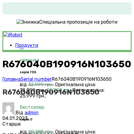
Спеціальна пропозиція на роботи
Продукти
Roomba®
Vacuums
новинка
R676040B190916N103650
серія 705
Головна
Serial number
R676040B190916N103650
від
32,999
грн.
Оригінальна ціна:
32,999 грн..
25,999
грн.
Поточна ціна:
R676040B190916N103650
25,999 грн..
бестселер
Від
admin
04.01.2023
серія i7
Старше
від
20,385
грн.
Оригінальна ціна: