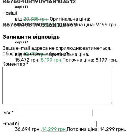
R676040B190916N103512
серія i7
Новіші
від
20,385
грн.
Оригінальна ціна:
R676040B190916N102569
20,385 грн..
9,199
грн.
Поточна ціна: 9,199 грн..
Залишити відповідь
серія i3
Ваша e-mail адреса не оприлюднюватиметься.
Обов’язкові поля позначені
*
від
15,472
грн.
Оригінальна ціна:
15,472 грн..
8,199
грн.
Поточна ціна: 8,199 грн..
Коментар
*
Переглянути всі Roomba®
Combo®
Vacuums and Mops
бестелер
combo j7
Ім'я
*
Email
*
від
36,694
грн.
Оригінальна ціна:
36,694 грн..
14,299
грн.
Поточна ціна: 14,299 грн..