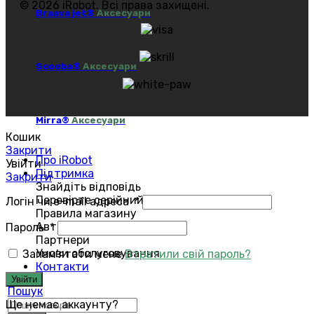
© 2026 iRobot. Всі права захищені.
Braava jet®
Аксесуари
Scooba®
Аксесуари
Mirra®
Аксесуари
Кошик
Закрити
Про iRobot
Увійти
Підтримка
Закрити
Знайдіть відповідь
Перевірте серійний номер
Логін чи e-mail адреса
*
Правила магазину
Авторизований сервіс
Пароль
*
Партнери
Умови обслуговування
Запам'ятати мене
Втратили свій пароль?
Контакти
Увійти
Пошук
Ще немає аккаунту?