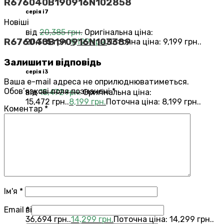
R676040B190916N102858
серія i7
Новіші
від
20,385
грн.
Оригінальна ціна:
R676040B190916N103389
20,385 грн..
9,199
грн.
Поточна ціна: 9,199 грн..
Залишити відповідь
серія i3
Ваша e-mail адреса не оприлюднюватиметься.
Обов’язкові поля позначені
*
від
15,472
грн.
Оригінальна ціна:
15,472 грн..
8,199
грн.
Поточна ціна: 8,199 грн..
Коментар
*
Переглянути всі Roomba®
Combo®
Vacuums and Mops
бестелер
combo j7
Ім'я
*
Email
*
від
36,694
грн.
Оригінальна ціна:
36,694 грн..
14,299
грн.
Поточна ціна: 14,299 грн..