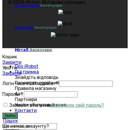
© 2026 iRobot. Всі права захищені.
Braava jet®
Аксесуари
Scooba®
Аксесуари
Mirra®
Аксесуари
Кошик
Закрити
Про iRobot
Увійти
Підтримка
Закрити
Знайдіть відповідь
Перевірте серійний номер
Логін чи e-mail адреса
*
Правила магазину
Авторизований сервіс
Пароль
*
Партнери
Умови обслуговування
Запам'ятати мене
Втратили свій пароль?
Контакти
Увійти
Пошук
Ще немає аккаунту?