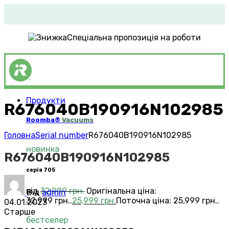
Спеціальна пропозиція на роботи
Продукти
R676040B190916N102985
Roomba®
Vacuums
Головна
Serial number
R676040B190916N102985
новинка
R676040B190916N102985
серія 705
від
32,999
грн.
Оригінальна ціна:
Від
admin
32,999 грн..
25,999
грн.
Поточна ціна: 25,999 грн..
04.01.2023
Старше
бестселер