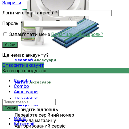
Закрити
Логін чи e-mail адреса
*
Пароль
*
Запам'ятати мене
Втратили свій пароль?
Увійти
Ще немає аккаунту?
Scooba®
Аксесуари
Створити аккаунт
Категорії продуктів
Roomba
Mirra®
Аксесуари
Combo
Аксесуари
Про iRobot
Підтримка
Пошук
Знайдіть відповідь
Перевірте серійний номер
Меню
Правила магазину
Категорії
Авторизований сервіс