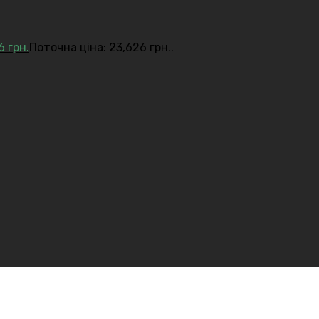
26
грн.
Поточна ціна: 23,626 грн..