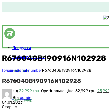
Продукти
R676040B190916N102928
Roomba®
Vacuums
Головна
Serial number
R676040B190916N102928
новинка
R676040B190916N102928
серія 705
від
32,999
грн.
Оригінальна ціна: 32,999 грн..
25,99
Від
admin
бестселер
04.01.2023
Старше