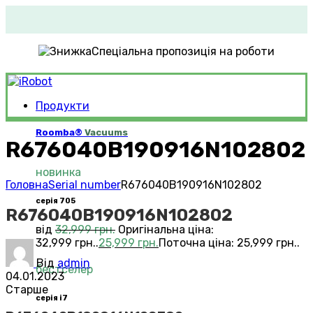
Спеціальна пропозиція на роботи
Продукти
Roomba®
Vacuums
R676040B190916N102802
новинка
Головна
Serial number
R676040B190916N102802
серія 705
R676040B190916N102802
від
32,999
грн.
Оригінальна ціна:
32,999 грн..
25,999
грн.
Поточна ціна: 25,999 грн..
Від
admin
бестселер
04.01.2023
Старше
серія i7