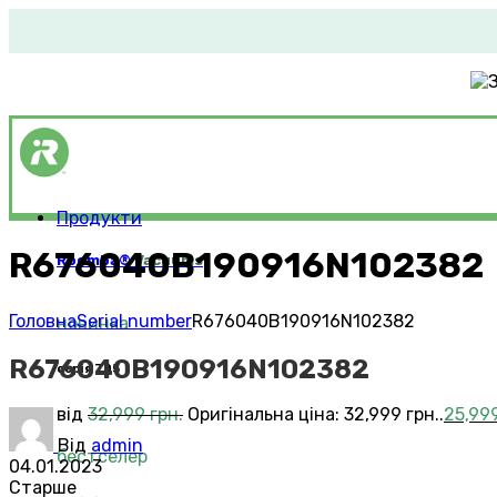
Продукти
R676040B190916N102382
Roomba®
Vacuums
Головна
Serial number
R676040B190916N102382
новинка
R676040B190916N102382
серія 705
від
32,999
грн.
Оригінальна ціна: 32,999 грн..
25,99
Від
admin
бестселер
04.01.2023
Старше