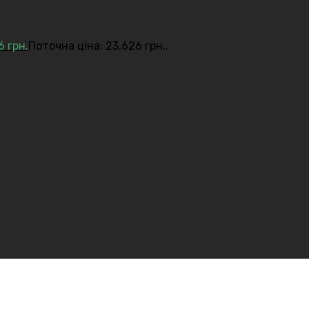
26
грн.
Поточна ціна: 23,626 грн..