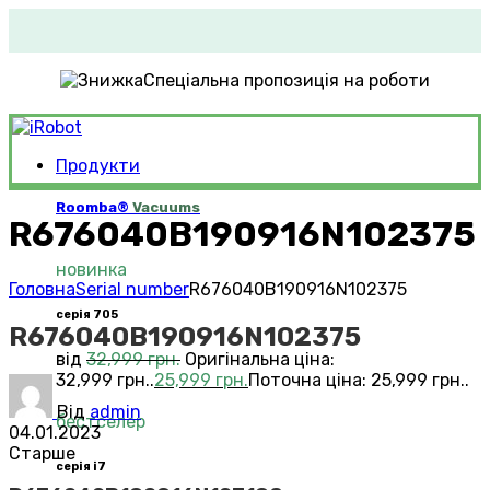
Спеціальна пропозиція на роботи
Продукти
Roomba®
Vacuums
R676040B190916N102375
новинка
Головна
Serial number
R676040B190916N102375
серія 705
R676040B190916N102375
від
32,999
грн.
Оригінальна ціна:
32,999 грн..
25,999
грн.
Поточна ціна: 25,999 грн..
Від
admin
бестселер
04.01.2023
Старше
серія i7