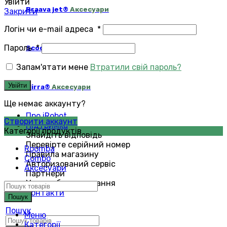
Увійти
Braava jet®
Аксесуари
Закрити
Логін чи e-mail адреса
*
Пароль
*
Scooba®
Аксесуари
Запам'ятати мене
Втратили свій пароль?
Увійти
Mirra®
Аксесуари
Ще немає аккаунту?
Про iRobot
Створити аккаунт
Підтримка
Категорії продуктів
Знайдіть відповідь
Перевірте серійний номер
Roomba
Правила магазину
Combo
Авторизований сервіс
Аксесуари
Партнери
Умови обслуговування
Контакти
Пошук
Пошук
Меню
Категорії