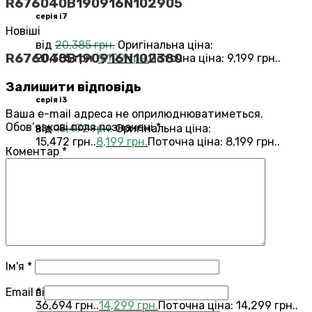
R676040B190916N102905
серія i7
Новіші
від
20,385
грн.
Оригінальна ціна:
R676040B190916N102380
20,385 грн..
9,199
грн.
Поточна ціна: 9,199 грн..
Залишити відповідь
серія i3
Ваша e-mail адреса не оприлюднюватиметься.
Обов’язкові поля позначені
*
від
15,472
грн.
Оригінальна ціна:
15,472 грн..
8,199
грн.
Поточна ціна: 8,199 грн..
Коментар
*
Переглянути всі Roomba®
Combo®
Vacuums and Mops
бестелер
combo j7
Ім'я
*
Email
*
від
36,694
грн.
Оригінальна ціна:
36,694 грн..
14,299
грн.
Поточна ціна: 14,299 грн..