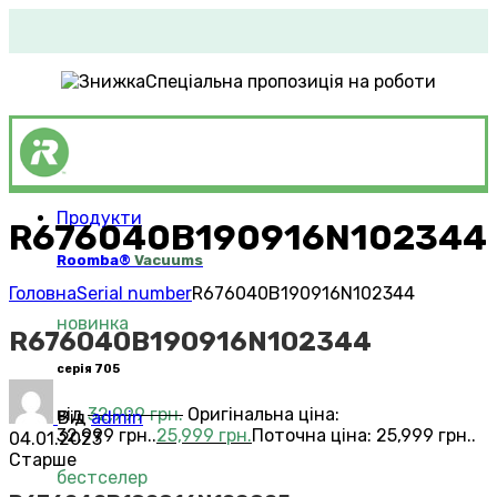
Спеціальна пропозиція на роботи
Продукти
R676040B190916N102344
Roomba®
Vacuums
Головна
Serial number
R676040B190916N102344
новинка
R676040B190916N102344
серія 705
від
32,999
грн.
Оригінальна ціна:
Від
admin
32,999 грн..
25,999
грн.
Поточна ціна: 25,999 грн..
04.01.2023
Старше
бестселер