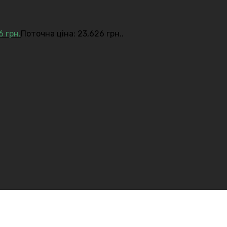
26
грн.
Поточна ціна: 23,626 грн..