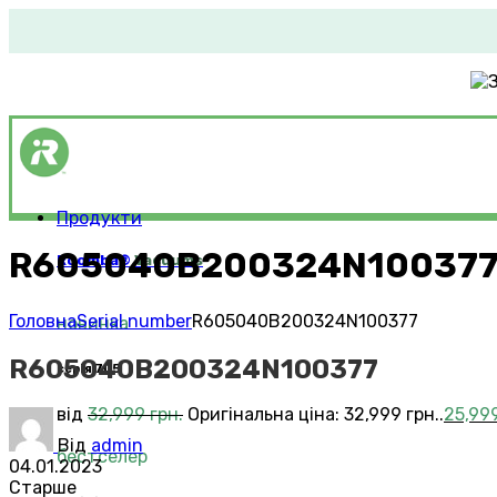
Продукти
R605040B200324N10037
Roomba®
Vacuums
Головна
Serial number
R605040B200324N100377
новинка
R605040B200324N100377
серія 705
від
32,999
грн.
Оригінальна ціна: 32,999 грн..
25,99
Від
admin
бестселер
04.01.2023
Старше