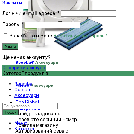
Закрити
Логін чи e-mail адреса
*
Пароль
*
Запам'ятати мене
Втратили свій пароль?
Увійти
Ще немає аккаунту?
Scooba®
Аксесуари
Створити аккаунт
Категорії продуктів
Roomba
Mirra®
Аксесуари
Combo
Аксесуари
Про iRobot
Підтримка
Пошук
Знайдіть відповідь
Перевірте серійний номер
Меню
Правила магазину
Категорії
Авторизований сервіс