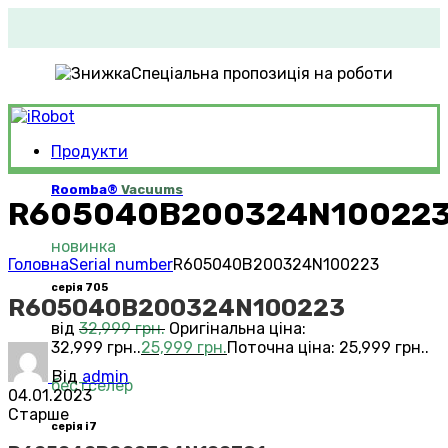
Спеціальна пропозиція на роботи
Продукти
Roomba®
Vacuums
R605040B200324N10022
новинка
Головна
Serial number
R605040B200324N100223
серія 705
R605040B200324N100223
від
32,999
грн.
Оригінальна ціна:
32,999 грн..
25,999
грн.
Поточна ціна: 25,999 грн..
Від
admin
бестселер
04.01.2023
Старше
серія i7