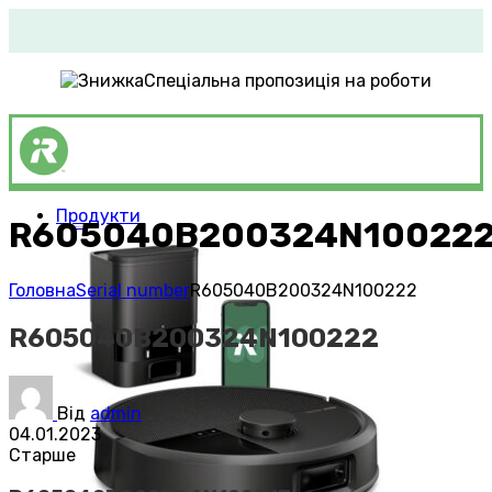
Спеціальна пропозиція на роботи
Продукти
R605040B200324N10022
Roomba®
Vacuums
Головна
Serial number
R605040B200324N100222
R605040B200324N100222
Від
admin
04.01.2023
Старше