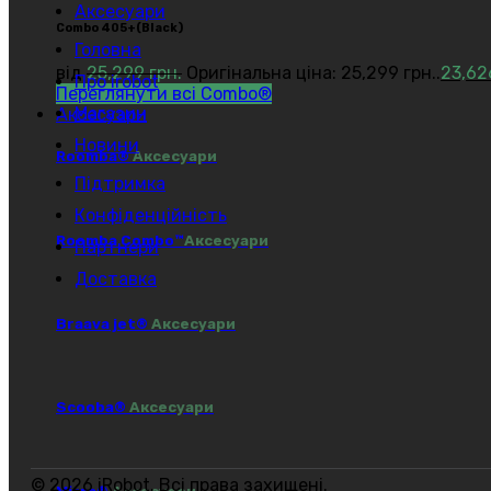
Аксесуари
Сombo 405+(Black)
Головна
від
25,299
грн.
Оригінальна ціна: 25,299 грн..
23,6
Про irobot
Переглянути всі Combo®
Магазин
Аксесуари
Новини
Roomba®
Аксесуари
Підтримка
Конфіденційність
Roomba Combo™
Аксесуари
Партнери
Доставка
Braava jet®
Аксесуари
Scooba®
Аксесуари
© 2026 iRobot. Всі права захищені.