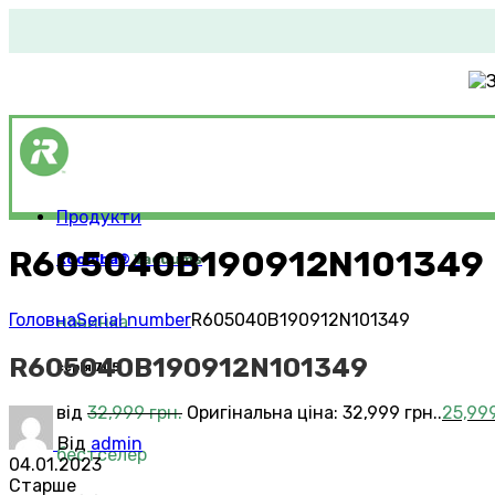
Продукти
R605040B190912N101349
Roomba®
Vacuums
Головна
Serial number
R605040B190912N101349
новинка
R605040B190912N101349
серія 705
від
32,999
грн.
Оригінальна ціна: 32,999 грн..
25,99
Від
admin
бестселер
04.01.2023
Старше