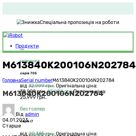
Спеціальна пропозиція на роботи
Продукти
Roomba®
Vacuums
новинка
M613840K200106N202784
серія 705
Головна
Serial number
M613840K200106N202784
від
32,999
грн.
Оригінальна ціна:
32,999 грн..
25,999
грн.
Поточна ціна:
M613840K200106N202784
25,999 грн..
бестселер
Від
admin
04.01.2023
серія i7
Старше
від
20,385
грн.
Оригінальна ціна: