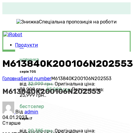
Спеціальна пропозиція на роботи
Продукти
Roomba®
Vacuums
новинка
M613840K200106N202553
серія 705
Головна
Serial number
M613840K200106N202553
від
32,999
грн.
Оригінальна ціна:
32,999 грн..
25,999
грн.
Поточна ціна:
M613840K200106N202553
25,999 грн..
бестселер
Від
admin
04.01.2023
серія i7
Старше
від
20,385
грн.
Оригінальна ціна: