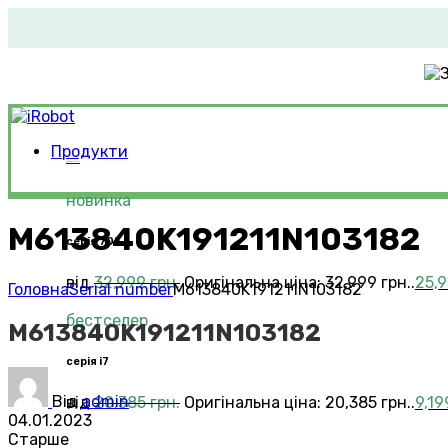
Продукти
Roomba®
Vacuums
новинка
M613840K191211N103182
серія 705
від
32,999
грн.
Оригінальна ціна: 32,999 грн..
25,
Головна
Serial number
M613840K191211N103182
бестселер
M613840K191211N103182
серія i7
Від
admin
від
20,385
грн.
Оригінальна ціна: 20,385 грн..
9,1
04.01.2023
Старше