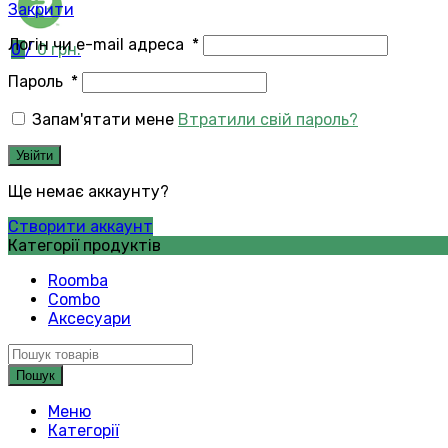
Закрити
Логін чи e-mail адреса
*
0
/
0
грн.
Пароль
*
Запам'ятати мене
Втратили свій пароль?
Увійти
Ще немає аккаунту?
Створити аккаунт
Категорії продуктів
Roomba
Combo
Аксесуари
Пошук
Меню
Категорії