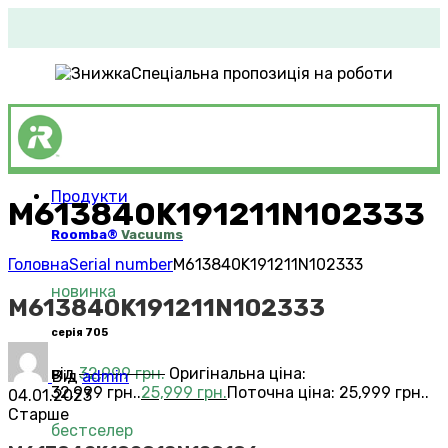
Спеціальна пропозиція на роботи
Продукти
M613840K191211N102333
Roomba®
Vacuums
Головна
Serial number
M613840K191211N102333
новинка
M613840K191211N102333
серія 705
від
32,999
грн.
Оригінальна ціна:
Від
admin
32,999 грн..
25,999
грн.
Поточна ціна: 25,999 грн..
04.01.2023
Старше
бестселер