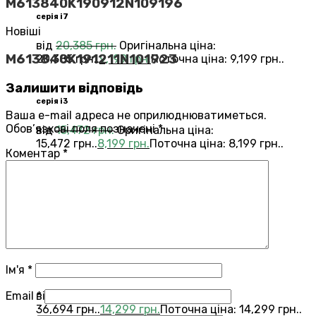
M613840K190912N109196
серія i7
Новіші
від
20,385
грн.
Оригінальна ціна:
M613840K191211N101923
20,385 грн..
9,199
грн.
Поточна ціна: 9,199 грн..
Залишити відповідь
серія i3
Ваша e-mail адреса не оприлюднюватиметься.
Обов’язкові поля позначені
*
від
15,472
грн.
Оригінальна ціна:
15,472 грн..
8,199
грн.
Поточна ціна: 8,199 грн..
Коментар
*
Переглянути всі Roomba®
Combo®
Vacuums and Mops
бестелер
combo j7
Ім'я
*
Email
*
від
36,694
грн.
Оригінальна ціна:
36,694 грн..
14,299
грн.
Поточна ціна: 14,299 грн..