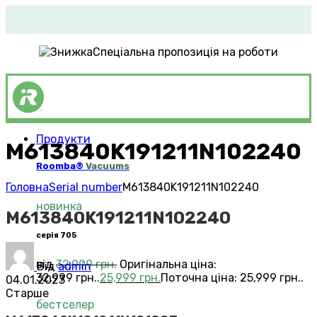
Спеціальна пропозиція на роботи
Продукти
M613840K191211N102240
Roomba®
Vacuums
Головна
Serial number
M613840K191211N102240
новинка
M613840K191211N102240
серія 705
від
32,999
грн.
Оригінальна ціна:
Від
admin
32,999 грн..
25,999
грн.
Поточна ціна: 25,999 грн..
04.01.2023
Старше
бестселер