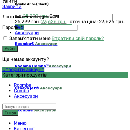
Увійти
Сombo 405+(Black)
Закрити
від
25,299
грн.
Оригінальна ціна:
Логін чи e-mail адреса
*
25,299 грн..
23,626
грн.
Поточна ціна: 23,626 грн..
Переглянути всі Combo®
Пароль
*
Аксесуари
Запам'ятати мене
Втратили свій пароль?
Roomba®
Аксесуари
Увійти
Ще немає аккаунту?
Roomba Combo™
Аксесуари
Створити аккаунт
Категорії продуктів
Roomba
Braava jet®
Аксесуари
Combo
Аксесуари
Scooba®
Аксесуари
Пошук
Меню
Категорії