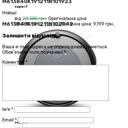
M613840K191211N101923
серія i7
Новіші
від
20,385
грн.
Оригінальна ціна:
M613840K191211N102042
20,385 грн..
9,199
грн.
Поточна ціна: 9,199 грн..
Залишити відповідь
Ваша e-mail адреса не оприлюднюватиметься.
Обов’язкові поля позначені
*
Коментар
*
Ім'я
*
Email
*
серія i3