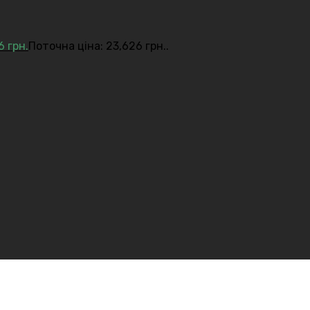
26
грн.
Поточна ціна: 23,626 грн..