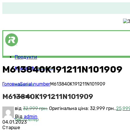
Продукти
M613840K191211N101909
Roomba®
Vacuums
Головна
Serial number
M613840K191211N101909
новинка
M613840K191211N101909
серія 705
від
32,999
грн.
Оригінальна ціна: 32,999 грн..
25,99
Від
admin
бестселер
04.01.2023
Старше