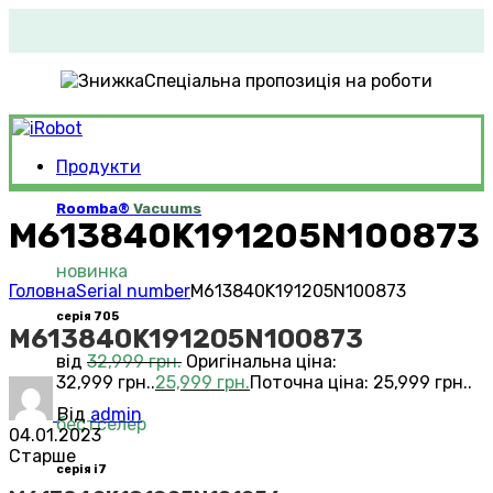
Спеціальна пропозиція на роботи
Продукти
Roomba®
Vacuums
M613840K191205N100873
новинка
Головна
Serial number
M613840K191205N100873
серія 705
M613840K191205N100873
від
32,999
грн.
Оригінальна ціна:
32,999 грн..
25,999
грн.
Поточна ціна: 25,999 грн..
Від
admin
бестселер
04.01.2023
Старше
серія i7