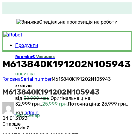
Спеціальна пропозиція на роботи
Продукти
Roomba®
Vacuums
M613840K191202N105943
новинка
Головна
Serial number
M613840K191202N105943
серія 705
M613840K191202N105943
від
32,999
грн.
Оригінальна ціна:
32,999 грн..
25,999
грн.
Поточна ціна: 25,999 грн..
Від
admin
бестселер
04.01.2023
Старше
серія i7